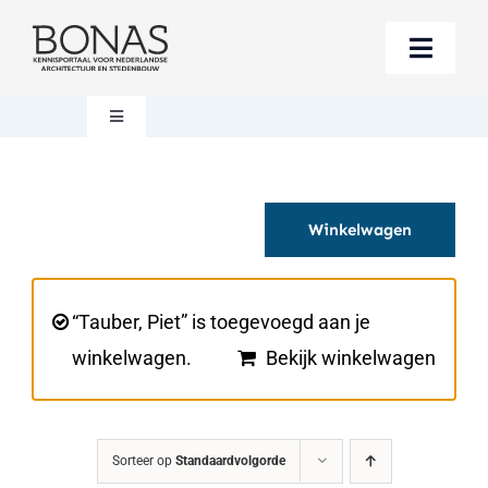
Ga
naar
Toggle
inhoud
Naviga
Berichten
Toggle
Navigation
Mijn account
Boeken bestellen
Winkelwagen
Boekwinkel
Over BONAS
Steun BONAS
Winkelwagen
“Tauber, Piet” is toegevoegd aan je
winkelwagen.
Bekijk winkelwagen
Sorteer op
Standaardvolgorde