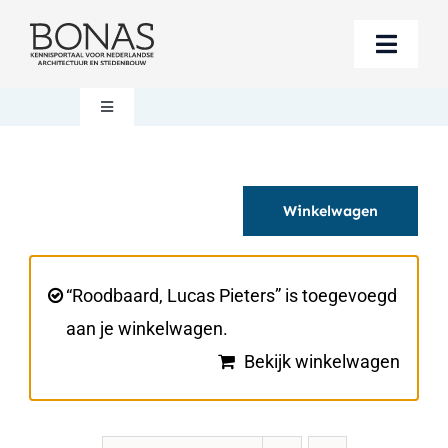
Ga
naar
Toggle
inhoud
Naviga
Berichten
Toggle
Navigation
Mijn account
Boeken bestellen
Winkelwagen
Boekwinkel
Over BONAS
Steun BONAS
Winkelwagen
“Roodbaard, Lucas Pieters” is toegevoegd
aan je winkelwagen.
Bekijk winkelwagen