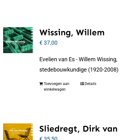
Wissing, Willem
€
37,00
Evelien van Es - Willem Wissing,
stedebouwkundige (1920-2008)
Toevoegen aan
Details
winkelwagen
Sliedregt, Dirk van
€
35,50