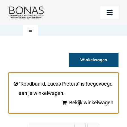
Ga
naar
Toggle
inhoud
Naviga
Berichten
Toggle
Navigation
Mijn account
Boeken bestellen
Winkelwagen
Boekwinkel
Over BONAS
Steun BONAS
Winkelwagen
“Roodbaard, Lucas Pieters” is toegevoegd
aan je winkelwagen.
Bekijk winkelwagen