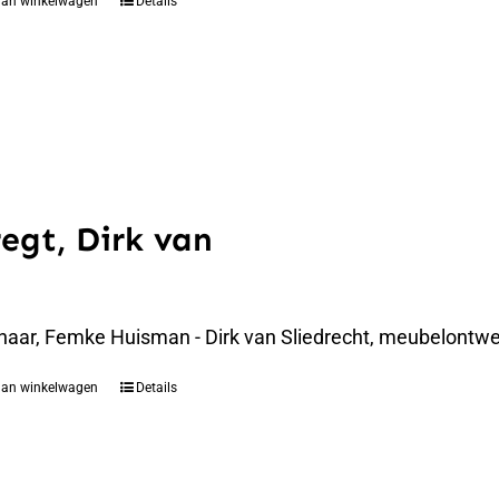
aan winkelwagen
Details
regt, Dirk van
naar, Femke Huisman - Dirk van Sliedrecht, meubelontwer
aan winkelwagen
Details