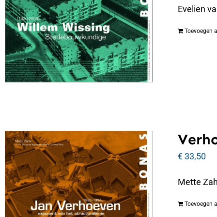
Evelien v
Toevoegen 
Verho
€
33,50
Mette Zah
Toevoegen 