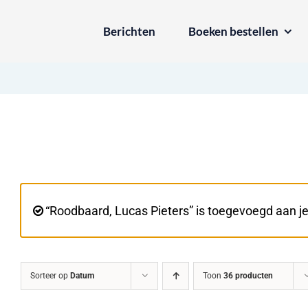
Ga
Berichten
Boeken bestellen
naar
inhoud
“Roodbaard, Lucas Pieters” is toegevoegd aan j
Sorteer op
Datum
Toon
36 producten