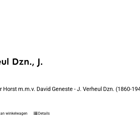
ul Dzn., J.
er Horst m.m.v. David Geneste - J. Verheul Dzn. (1860-194
aan winkelwagen
Details