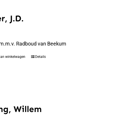
r, J.D.
 m.m.v. Radboud van Beekum
aan winkelwagen
Details
ng, Willem