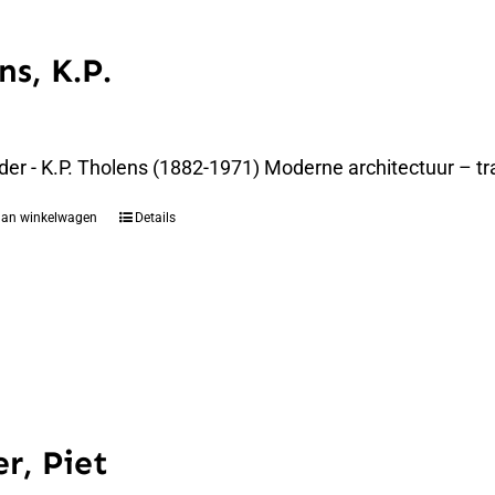
ns, K.P.
der - K.P. Tholens (1882-1971) Moderne architectuur – t
aan winkelwagen
Details
r, Piet