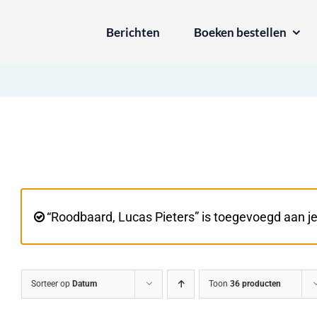
Ga
Berichten
Boeken bestellen
naar
inhoud
“Roodbaard, Lucas Pieters” is toegevoegd aan j
Sorteer op
Datum
Toon
36 producten