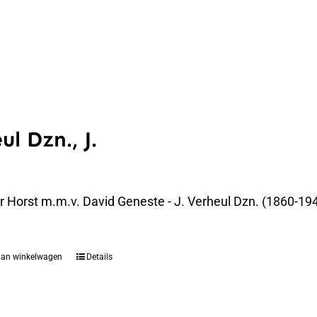
ul Dzn., J.
er Horst m.m.v. David Geneste - J. Verheul Dzn. (1860-194
aan winkelwagen
Details