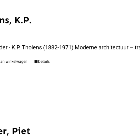
ns, K.P.
der - K.P. Tholens (1882-1971) Moderne architectuur – t
aan winkelwagen
Details
r, Piet