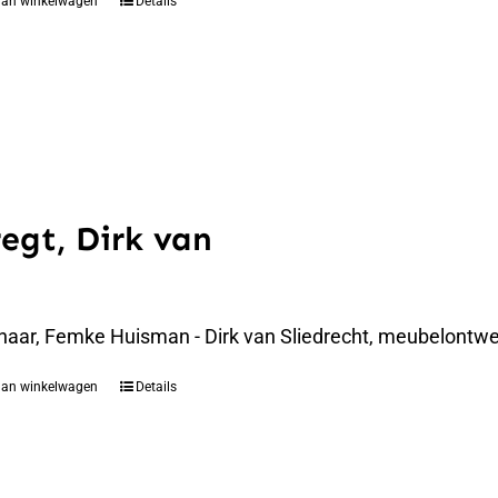
aan winkelwagen
Details
regt, Dirk van
naar, Femke Huisman - Dirk van Sliedrecht, meubelontwer
aan winkelwagen
Details