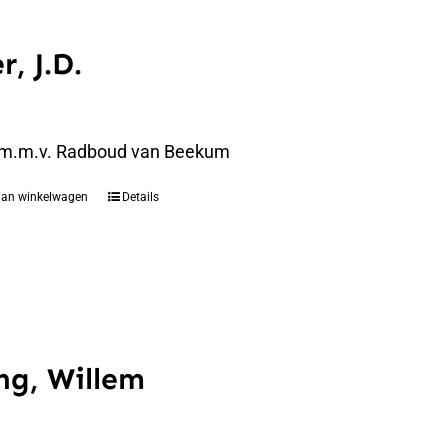
r, J.D.
 m.m.v. Radboud van Beekum
aan winkelwagen
Details
ng, Willem