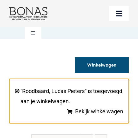
Ga
naar
Toggle
inhoud
Naviga
Berichten
Toggle
Navigation
Mijn account
Boeken bestellen
Winkelwagen
Boekwinkel
Over BONAS
Steun BONAS
Winkelwagen
“Roodbaard, Lucas Pieters” is toegevoegd
aan je winkelwagen.
Bekijk winkelwagen