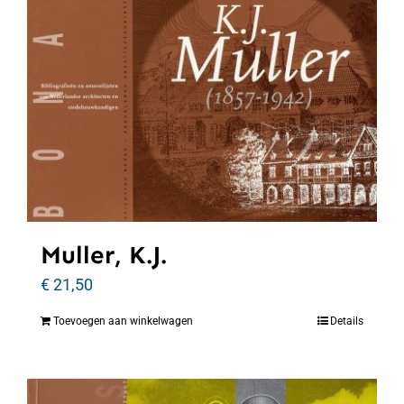
Muller, K.J.
€
21,50
Toevoegen aan winkelwagen
Details