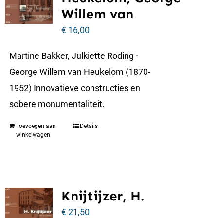
Willem van
€
16,00
Martine Bakker, Julkiette Roding -
George Willem van Heukelom (1870-
1952) Innovatieve constructies en
sobere monumentaliteit.
Toevoegen aan
Details
winkelwagen
Knijtijzer, H.
€
21,50