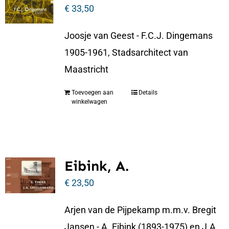
€
33,50
Joosje van Geest - F.C.J. Dingemans
1905-1961, Stadsarchitect van
Maastricht
Toevoegen aan
Details
winkelwagen
Eibink, A.
€
23,50
Arjen van de Pijpekamp m.m.v. Bregit
Jansen - A. Eibink (1893-1975) en J.A.