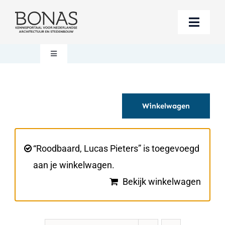
Ga
naar
Toggle
inhoud
Naviga
Berichten
Toggle
Navigation
Mijn account
Boeken bestellen
Winkelwagen
Boekwinkel
Over BONAS
Steun BONAS
Winkelwagen
“Roodbaard, Lucas Pieters” is toegevoegd
aan je winkelwagen.
Bekijk winkelwagen