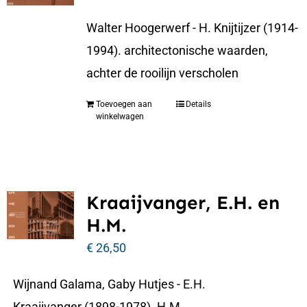
Walter Hoogerwerf - H. Knijtijzer (1914-
1994). architectonische waarden,
achter de rooilijn verscholen
Toevoegen aan
Details
winkelwagen
Kraaijvanger, E.H. en
H.M.
€
26,50
Wijnand Galama, Gaby Hutjes - E.H.
Kraaijvanger (1898-1978). H.M.