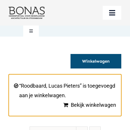
Ga
naar
Toggle
inhoud
Naviga
Berichten
Toggle
Navigation
Mijn account
Boeken bestellen
Winkelwagen
Boekwinkel
Over BONAS
Steun BONAS
Winkelwagen
“Roodbaard, Lucas Pieters” is toegevoegd
aan je winkelwagen.
Bekijk winkelwagen