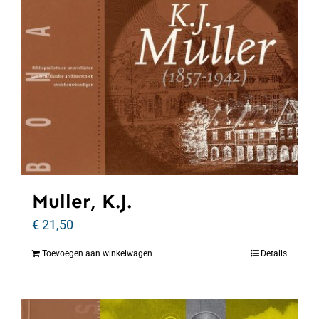
Muller, K.J.
€
21,50
Toevoegen aan winkelwagen
Details