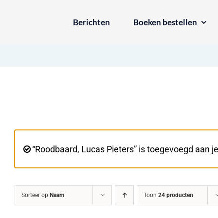
Ga
Berichten
Boeken bestellen
naar
inhoud
“Roodbaard, Lucas Pieters” is toegevoegd aan j
Sorteer op
Naam
Toon
24 producten