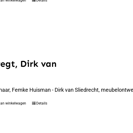
aan winkelwagen
Details
regt, Dirk van
naar, Femke Huisman - Dirk van Sliedrecht, meubelontwer
aan winkelwagen
Details