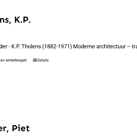
ns, K.P.
der - K.P. Tholens (1882-1971) Moderne architectuur – t
aan winkelwagen
Details
r, Piet