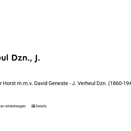
ul Dzn., J.
er Horst m.m.v. David Geneste - J. Verheul Dzn. (1860-194
aan winkelwagen
Details