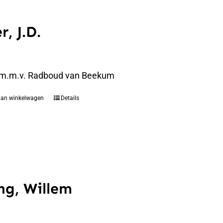
r, J.D.
 m.m.v. Radboud van Beekum
aan winkelwagen
Details
ng, Willem