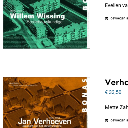
Evelien v
Toevoegen 
Verho
€
33,50
Mette Zah
Toevoegen 