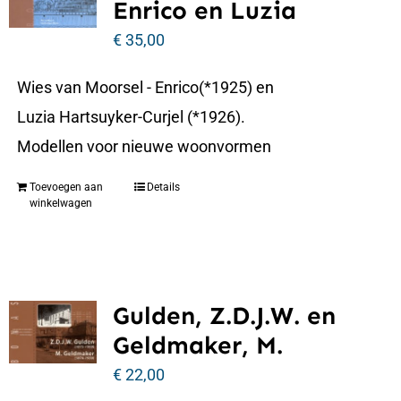
Enrico en Luzia
€
35,00
Wies van Moorsel - Enrico(*1925) en
Luzia Hartsuyker-Curjel (*1926).
Modellen voor nieuwe woonvormen
Toevoegen aan
Details
winkelwagen
Gulden, Z.D.J.W. en
Geldmaker, M.
€
22,00