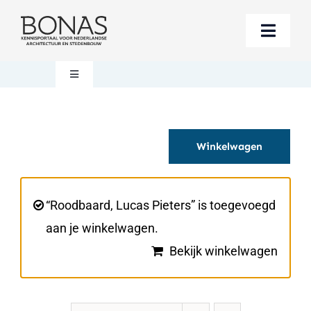
Ga
naar
Toggle
inhoud
Naviga
Berichten
Toggle
Navigation
Mijn account
Boeken bestellen
Winkelwagen
Boekwinkel
Over BONAS
Steun BONAS
Winkelwagen
“Roodbaard, Lucas Pieters” is toegevoegd
aan je winkelwagen.
Bekijk winkelwagen