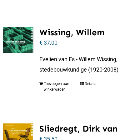
Wissing, Willem
€
37,00
Evelien van Es - Willem Wissing,
stedebouwkundige (1920-2008)
Toevoegen aan
Details
winkelwagen
Sliedregt, Dirk van
€
35,50