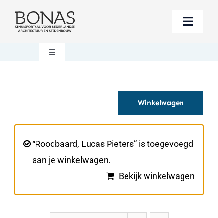
Ga
naar
Toggle
inhoud
Naviga
Berichten
Toggle
Navigation
Mijn account
Boeken bestellen
Winkelwagen
Boekwinkel
Over BONAS
Steun BONAS
Winkelwagen
“Roodbaard, Lucas Pieters” is toegevoegd
aan je winkelwagen.
Bekijk winkelwagen