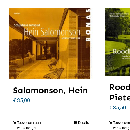
Rood
Salomonson, Hein
Piet
€
35,00
€
35,50
Toevoegen aan
Details
Toevoegen
winkelwagen
winkelwag