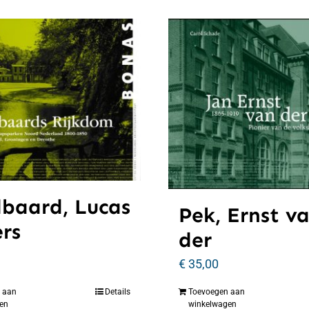
baard, Lucas
Pek, Ernst v
ers
der
€
35,00
 aan
Details
Toevoegen aan
en
winkelwagen