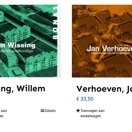
ing, Willem
Verhoeven, J
€
33,50
 aan
Details
Toevoegen aan
en
winkelwagen