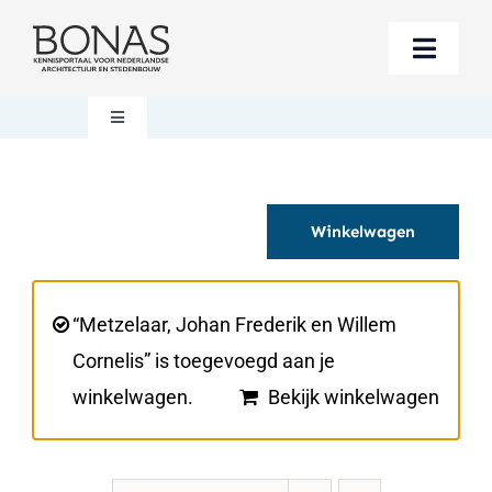
Ga
naar
Toggle
inhoud
Naviga
Berichten
Toggle
Navigation
Mijn account
Boeken bestellen
Winkelwagen
Boekwinkel
Over BONAS
Steun BONAS
Winkelwagen
“Metzelaar, Johan Frederik en Willem
Cornelis” is toegevoegd aan je
winkelwagen.
Bekijk winkelwagen