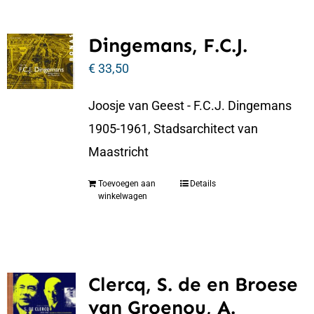
Dingemans, F.C.J.
€
33,50
Joosje van Geest - F.C.J. Dingemans
1905-1961, Stadsarchitect van
Maastricht
Toevoegen aan
Details
winkelwagen
Clercq, S. de en Broese
van Groenou, A.