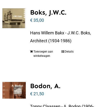
Boks, J.W.C.
€
35,00
Hans Willem Bakx - J.W.C. Boks,
Architect (1934-1986)
Toevoegen aan
Details
winkelwagen
Bodon, A.
€
21,50
Tonny Claassen - A. Bodon (1906-