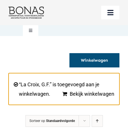
Ga
naar
Toggle
inhoud
Naviga
Berichten
Toggle
Navigation
Mijn account
Boeken bestellen
Winkelwagen
Boekwinkel
Over BONAS
Steun BONAS
Winkelwagen
“La Croix, G.F.” is toegevoegd aan je
winkelwagen.
Bekijk winkelwagen
Sorteer op
Standaardvolgorde