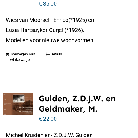
€
35,00
Wies van Moorsel - Enrico(*1925) en
Luzia Hartsuyker-Curjel (*1926).
Modellen voor nieuwe woonvormen
Toevoegen aan
Details
winkelwagen
Gulden, Z.D.J.W. en
Geldmaker, M.
€
22,00
Michiel Kruidenier - Z.D.J.W. Gulden