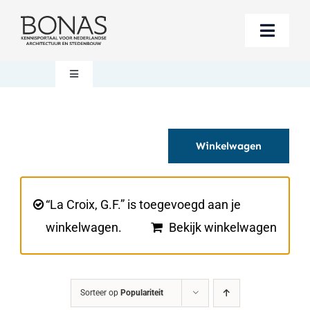
Ga
naar
Toggle
inhoud
Naviga
Berichten
Toggle
Navigation
Mijn account
Boeken bestellen
Winkelwagen
Boekwinkel
Over BONAS
Steun BONAS
Winkelwagen
“La Croix, G.F.” is toegevoegd aan je
winkelwagen.
Bekijk winkelwagen
Sorteer op
Populariteit