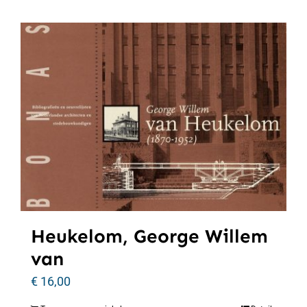
Heukelom, George Willem
van
€
16,00