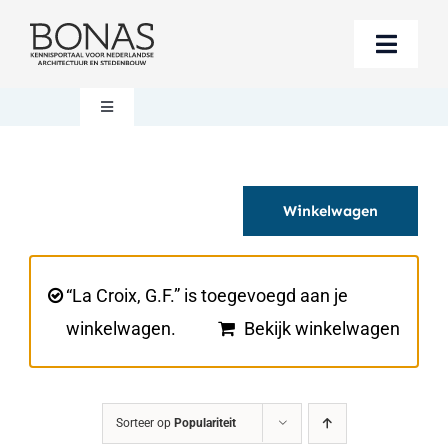
Ga
naar
Toggle
inhoud
Naviga
Berichten
Toggle
Navigation
Mijn account
Boeken bestellen
Winkelwagen
Boekwinkel
Over BONAS
Steun BONAS
Winkelwagen
“La Croix, G.F.” is toegevoegd aan je
winkelwagen.
Bekijk winkelwagen
Sorteer op
Populariteit