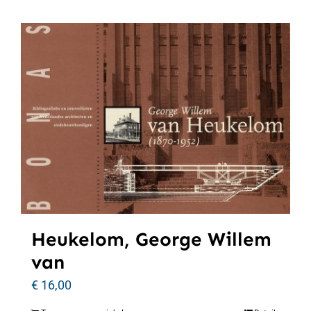
Heukelom, George Willem
van
€
16,00