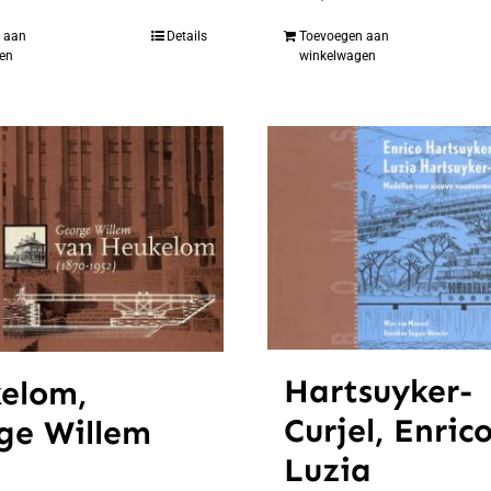
 aan
Details
Toevoegen aan
en
winkelwagen
Hartsuyker-
elom,
Curjel, Enric
ge Willem
Luzia