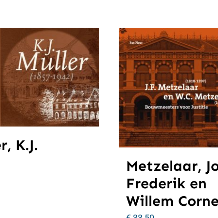
r, K.J.
Metzelaar, J
Frederik en
Willem Corne
€
33,50