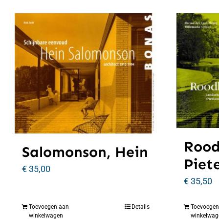
Rood
Salomonson, Hein
Piet
€
35,00
€
35,50
Toevoegen aan
Details
Toevoegen
winkelwagen
winkelwag