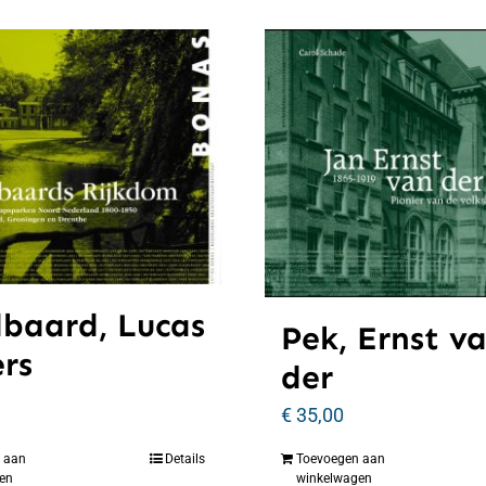
baard, Lucas
Pek, Ernst v
ers
der
€
35,00
 aan
Details
Toevoegen aan
en
winkelwagen