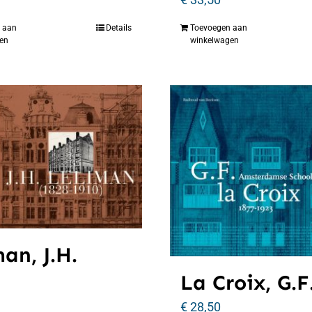
 aan
Details
Toevoegen aan
en
winkelwagen
an, J.H.
La Croix, G.F
€
28,50