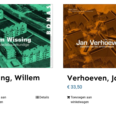
ing, Willem
Verhoeven, J
€
33,50
 aan
Details
Toevoegen aan
en
winkelwagen