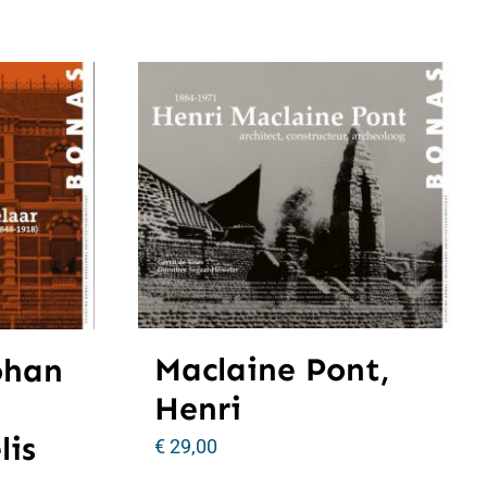
Maclaine Pont,
ohan
Henri
lis
€
29,00