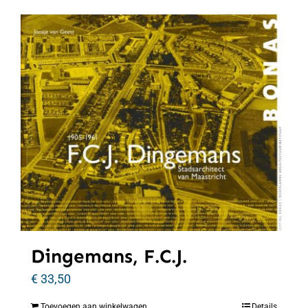
Dingemans, F.C.J.
€
33,50
Toevoegen aan winkelwagen
Details