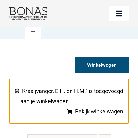
Ga
naar
Toggle
inhoud
Naviga
Berichten
Toggle
Navigation
Mijn account
Boeken bestellen
Winkelwagen
Boekwinkel
Over BONAS
Steun BONAS
Winkelwagen
“Kraaijvanger, E.H. en H.M.” is toegevoegd
aan je winkelwagen.
Bekijk winkelwagen