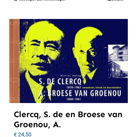
Clercq, S. de en Broese van
Groenou, A.
€
24,50