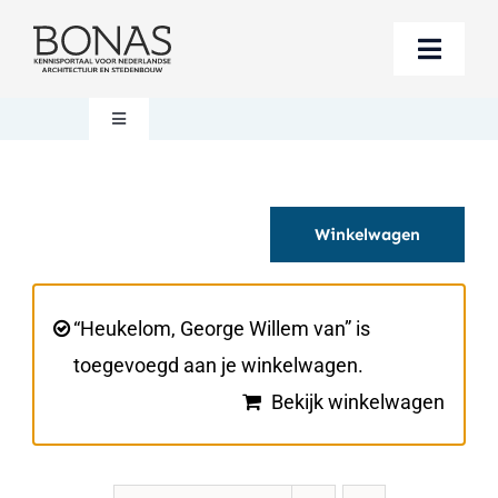
Ga
naar
Toggle
inhoud
Naviga
Berichten
Toggle
Navigation
Mijn account
Boeken bestellen
Winkelwagen
Boekwinkel
Over BONAS
Steun BONAS
Winkelwagen
“Heukelom, George Willem van” is
toegevoegd aan je winkelwagen.
Bekijk winkelwagen