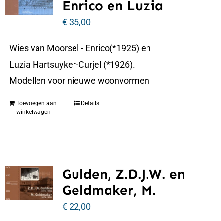
Enrico en Luzia
€
35,00
Wies van Moorsel - Enrico(*1925) en
Luzia Hartsuyker-Curjel (*1926).
Modellen voor nieuwe woonvormen
Toevoegen aan
Details
winkelwagen
Gulden, Z.D.J.W. en
Geldmaker, M.
€
22,00