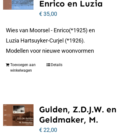
Enrico en Luzia
€
35,00
Wies van Moorsel - Enrico(*1925) en
Luzia Hartsuyker-Curjel (*1926).
Modellen voor nieuwe woonvormen
Toevoegen aan
Details
winkelwagen
Gulden, Z.D.J.W. en
Geldmaker, M.
€
22,00