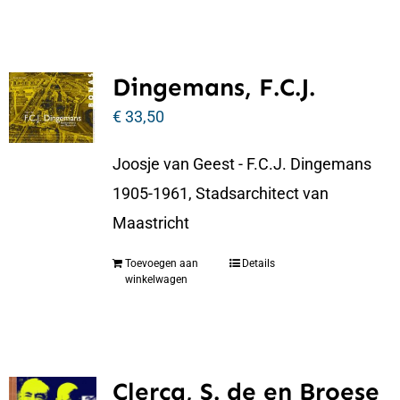
Dingemans, F.C.J.
€
33,50
Joosje van Geest - F.C.J. Dingemans
1905-1961, Stadsarchitect van
Maastricht
Toevoegen aan
Details
winkelwagen
Clercq, S. de en Broese