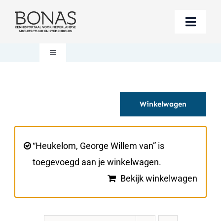
Ga
naar
Toggle
inhoud
Naviga
Berichten
Toggle
Navigation
Mijn account
Boeken bestellen
Winkelwagen
Boekwinkel
Over BONAS
Steun BONAS
Winkelwagen
“Heukelom, George Willem van” is
toegevoegd aan je winkelwagen.
Bekijk winkelwagen