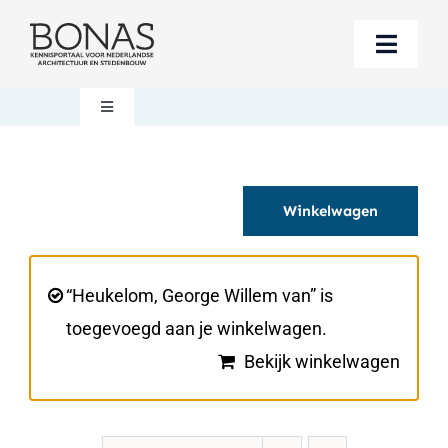
Ga
naar
Toggle
inhoud
Naviga
Berichten
Toggle
Navigation
Mijn account
Boeken bestellen
Winkelwagen
Boekwinkel
Over BONAS
Steun BONAS
Winkelwagen
“Heukelom, George Willem van” is
toegevoegd aan je winkelwagen.
Bekijk winkelwagen