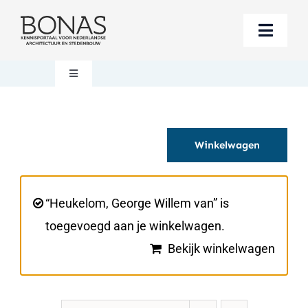
Ga
naar
Toggle
inhoud
Naviga
Berichten
Toggle
Navigation
Mijn account
Boeken bestellen
Winkelwagen
Boekwinkel
Over BONAS
Steun BONAS
Winkelwagen
“Heukelom, George Willem van” is
toegevoegd aan je winkelwagen.
Bekijk winkelwagen