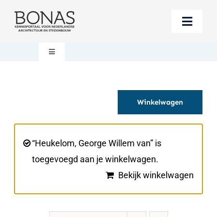
Ga
naar
Toggle
inhoud
Naviga
Berichten
Toggle
Navigation
Mijn account
Boeken bestellen
Winkelwagen
Boekwinkel
Over BONAS
Steun BONAS
Winkelwagen
“Heukelom, George Willem van” is
toegevoegd aan je winkelwagen.
Bekijk winkelwagen