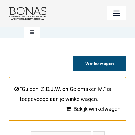
Ga
naar
Toggle
inhoud
Naviga
Berichten
Toggle
Navigation
Mijn account
Boeken bestellen
Winkelwagen
Boekwinkel
Over BONAS
Steun BONAS
Winkelwagen
“Gulden, Z.D.J.W. en Geldmaker, M.” is
toegevoegd aan je winkelwagen.
Bekijk winkelwagen