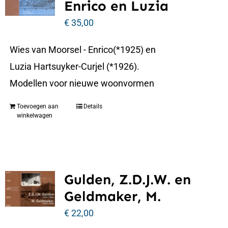
Enrico en Luzia
€
35,00
Wies van Moorsel - Enrico(*1925) en
Luzia Hartsuyker-Curjel (*1926).
Modellen voor nieuwe woonvormen
Toevoegen aan
Details
winkelwagen
Gulden, Z.D.J.W. en
Geldmaker, M.
€
22,00