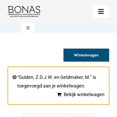
Ga
naar
Toggle
inhoud
Naviga
Berichten
Toggle
Navigation
Mijn account
Boeken bestellen
Winkelwagen
Boekwinkel
Over BONAS
Steun BONAS
Winkelwagen
“Gulden, Z.D.J.W. en Geldmaker, M.” is
toegevoegd aan je winkelwagen.
Bekijk winkelwagen