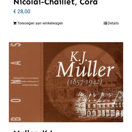
Nicolaï-Chaillet, Cora
€
28,00
Toevoegen aan winkelwagen
Details