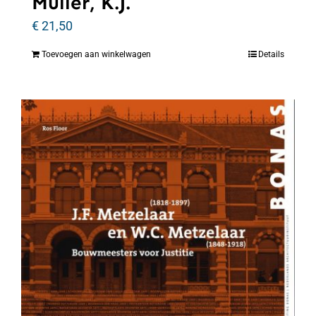
Muller, K.J.
€
21,50
Toevoegen aan winkelwagen
Details