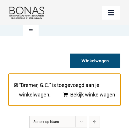
Ga
naar
Toggle
inhoud
Naviga
Berichten
Toggle
Navigation
Mijn account
Boeken bestellen
Winkelwagen
Boekwinkel
Over BONAS
Steun BONAS
Winkelwagen
“Bremer, G.C.” is toegevoegd aan je
winkelwagen.
Bekijk winkelwagen
Sorteer op
Naam