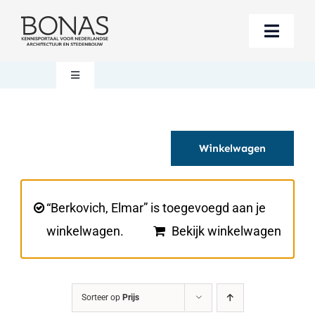
Ga
naar
Toggle
inhoud
Naviga
Berichten
Toggle
Navigation
Mijn account
Boeken bestellen
Winkelwagen
Boekwinkel
Over BONAS
Steun BONAS
Winkelwagen
“Berkovich, Elmar” is toegevoegd aan je
winkelwagen.
Bekijk winkelwagen
Sorteer op
Prijs