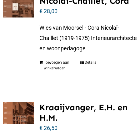
Nicolaï-Chaillet, Cora
€
28,00
Wies van Moorsel - Cora Nicolaï-
Chaillet (1919-1975) Interieurarchitecte
en woonpedagoge
Toevoegen aan
Details
winkelwagen
Kraaijvanger, E.H. en
H.M.
€
26,50