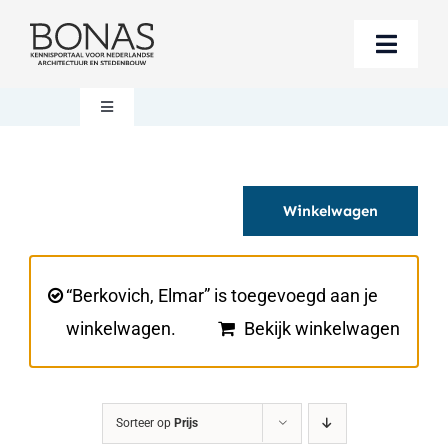
Ga
naar
Toggle
inhoud
Naviga
Berichten
Toggle
Navigation
Mijn account
Boeken bestellen
Winkelwagen
Boekwinkel
Over BONAS
Steun BONAS
Winkelwagen
“Berkovich, Elmar” is toegevoegd aan je
winkelwagen.
Bekijk winkelwagen
Sorteer op
Prijs