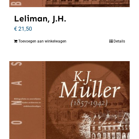
Leliman, J.H.
€
21,50
Toevoegen aan winkelwagen
Details