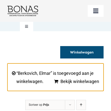
Ga
naar
Toggle
inhoud
Naviga
Berichten
Toggle
Navigation
Mijn account
Boeken bestellen
Winkelwagen
Boekwinkel
Over BONAS
Steun BONAS
Winkelwagen
“Berkovich, Elmar” is toegevoegd aan je
winkelwagen.
Bekijk winkelwagen
Sorteer op
Prijs