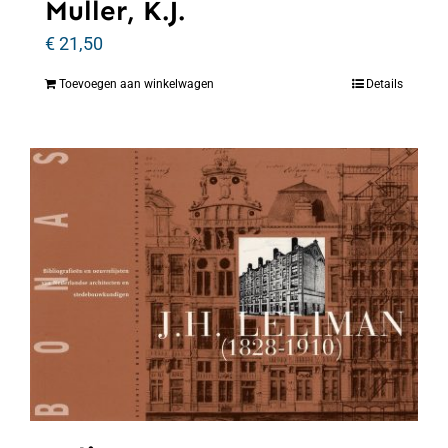
Muller, K.J.
€
21,50
Toevoegen aan winkelwagen
Details