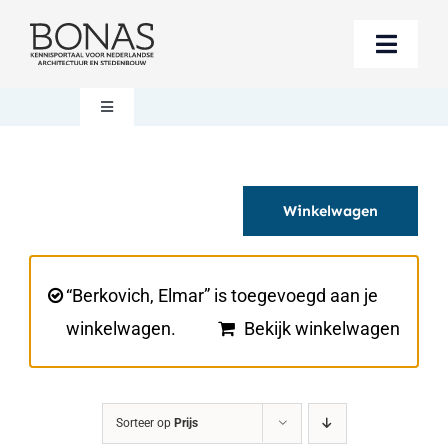
Ga
naar
Toggle
inhoud
Naviga
Berichten
Toggle
Navigation
Mijn account
Boeken bestellen
Winkelwagen
Boekwinkel
Over BONAS
Steun BONAS
Winkelwagen
“Berkovich, Elmar” is toegevoegd aan je
winkelwagen.
Bekijk winkelwagen
Sorteer op
Prijs