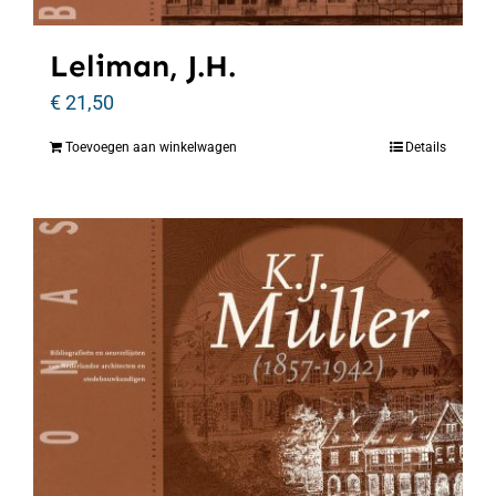
Leliman, J.H.
€
21,50
Toevoegen aan winkelwagen
Details