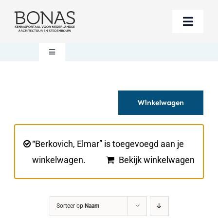
Ga
naar
Toggle
inhoud
Naviga
Berichten
Toggle
Navigation
Mijn account
Boeken bestellen
Winkelwagen
Boekwinkel
Over BONAS
Steun BONAS
Winkelwagen
“Berkovich, Elmar” is toegevoegd aan je
winkelwagen.
Bekijk winkelwagen
Sorteer op
Naam