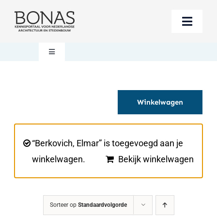
Ga
naar
Toggle
inhoud
Naviga
Berichten
Toggle
Navigation
Mijn account
Boeken bestellen
Winkelwagen
Boekwinkel
Over BONAS
Steun BONAS
Winkelwagen
“Berkovich, Elmar” is toegevoegd aan je
winkelwagen.
Bekijk winkelwagen
Sorteer op
Standaardvolgorde