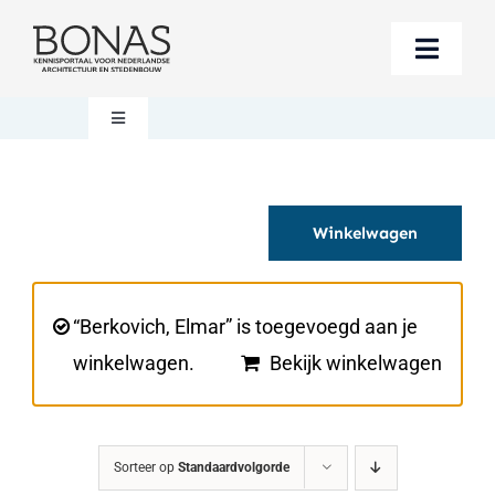
Ga
naar
Toggle
inhoud
Naviga
Berichten
Toggle
Navigation
Mijn account
Boeken bestellen
Winkelwagen
Boekwinkel
Over BONAS
Steun BONAS
Winkelwagen
“Berkovich, Elmar” is toegevoegd aan je
winkelwagen.
Bekijk winkelwagen
Sorteer op
Standaardvolgorde