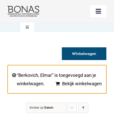
Ga
naar
Toggle
inhoud
Naviga
Berichten
Toggle
Navigation
Mijn account
Boeken bestellen
Winkelwagen
Boekwinkel
Over BONAS
Steun BONAS
Winkelwagen
“Berkovich, Elmar” is toegevoegd aan je
winkelwagen.
Bekijk winkelwagen
Sorteer op
Datum