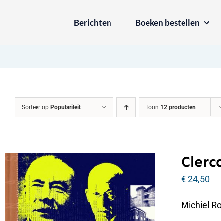
Ga
Berichten
Boeken bestellen
naar
inhoud
Sorteer op
Populariteit
Toon
12 producten
Clerc
€
24,50
Michiel R