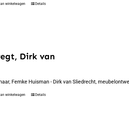
aan winkelwagen
Details
regt, Dirk van
naar, Femke Huisman - Dirk van Sliedrecht, meubelontwer
aan winkelwagen
Details