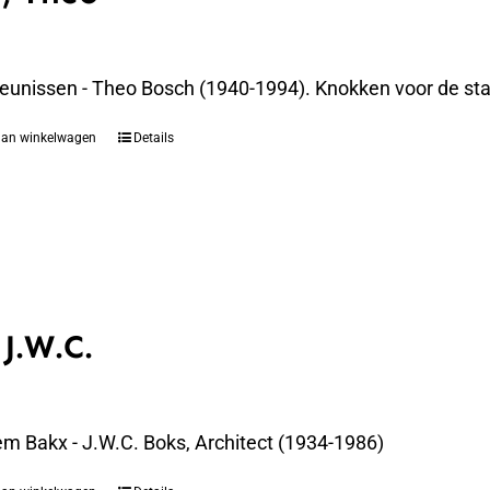
eunissen - Theo Bosch (1940-1994). Knokken voor de st
aan winkelwagen
Details
 J.W.C.
em Bakx - J.W.C. Boks, Architect (1934-1986)