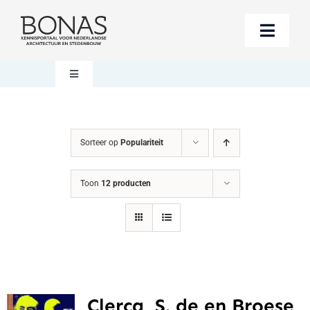
Ga
naar
Toggle
inhoud
Naviga
Berichten
Toggle
Navigation
Mijn account
Boeken bestellen
Sorteer op
Populariteit
Boekwinkel
Over BONAS
Toon
12 producten
Steun BONAS
Winkelwagen
Clercq, S. de en Broese