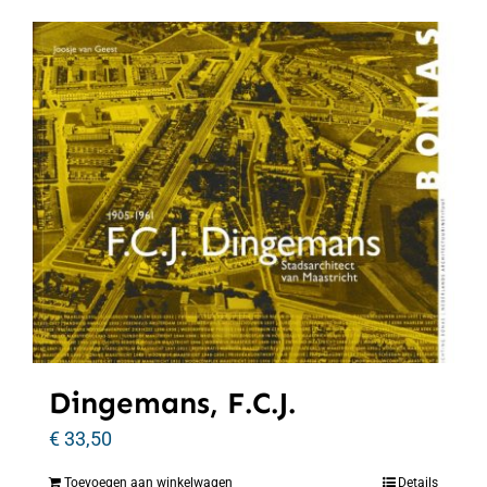
Dingemans, F.C.J.
€
33,50
Toevoegen aan winkelwagen
Details