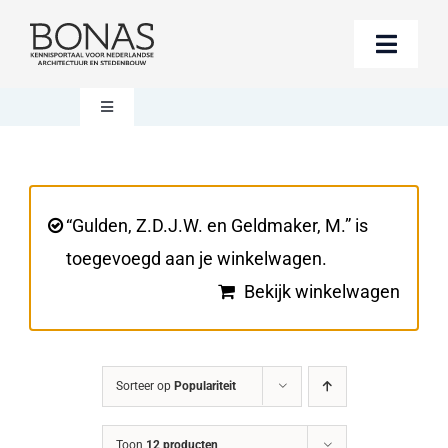
Ga
naar
Toggle
inhoud
Naviga
Berichten
Toggle
Navigation
Mijn account
Boeken bestellen
“Gulden, Z.D.J.W. en Geldmaker, M.” is
Boekwinkel
Over BONAS
toegevoegd aan je winkelwagen.
Steun BONAS
Bekijk winkelwagen
Winkelwagen
Sorteer op
Populariteit
Toon
12 producten