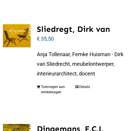
Sliedregt, Dirk van
€
35,50
Anja Tollenaar, Femke Huisman - Dirk
van Sliedrecht, meubelontwerper,
interieurarchitect, docent
Toevoegen aan
Details
winkelwagen
Dingemans, F.C.J.