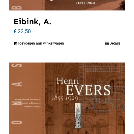
Eibink, A.
€
23,50
Toevoegen aan winkelwagen
Details