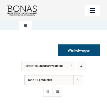
Ga
naar
Toggle
inhoud
Naviga
Berichten
Toggle
Navigation
Mijn account
Boeken bestellen
Winkelwagen
Boekwinkel
Over BONAS
Sorteer op
Standaardvolgorde
Steun BONAS
Winkelwagen
Toon
12 producten