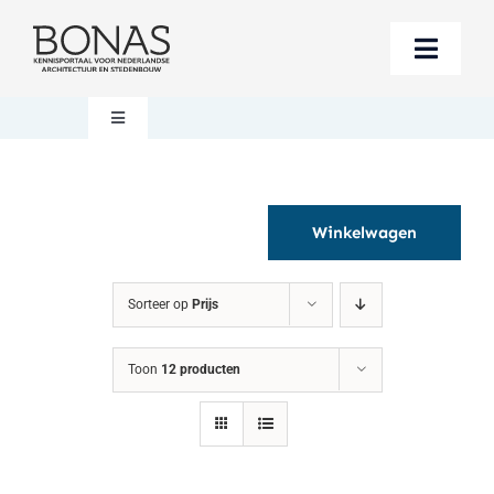
Ga
naar
Toggle
inhoud
Naviga
Berichten
Toggle
Navigation
Mijn account
Boeken bestellen
Winkelwagen
Boekwinkel
Over BONAS
Sorteer op
Prijs
Steun BONAS
Winkelwagen
Toon
12 producten