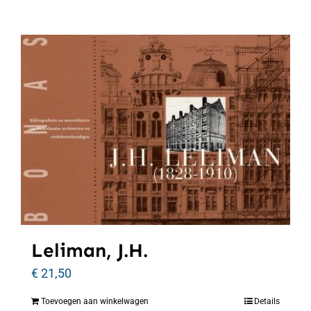
Leliman, J.H.
€
21,50
Toevoegen aan winkelwagen
Details