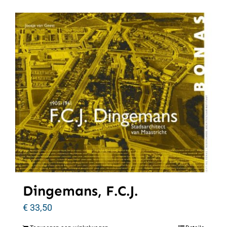
Dingemans, F.C.J.
€
33,50