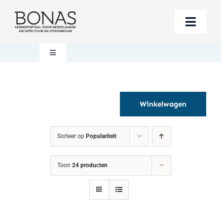
Ga
naar
Toggle
inhoud
Naviga
Berichten
Toggle
Navigation
Mijn account
Boeken bestellen
Winkelwagen
Boekwinkel
Over BONAS
Sorteer op
Populariteit
Steun BONAS
Winkelwagen
Toon
24 producten