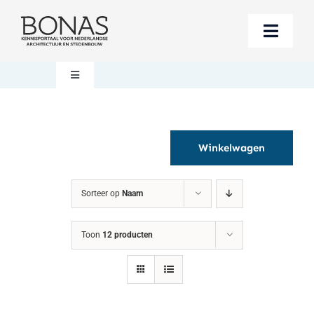
Ga
naar
Toggle
inhoud
Naviga
Berichten
Toggle
Navigation
Mijn account
Boeken bestellen
Winkelwagen
Boekwinkel
Over BONAS
Sorteer op
Naam
Steun BONAS
Winkelwagen
Toon
12 producten