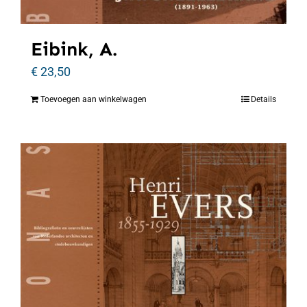
Eibink, A.
€
23,50
Toevoegen aan winkelwagen
Details