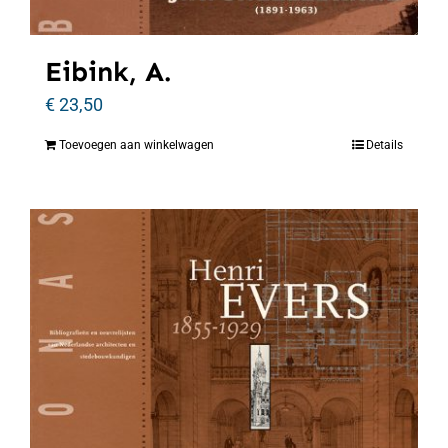
Eibink, A.
€
23,50
Toevoegen aan winkelwagen
Details