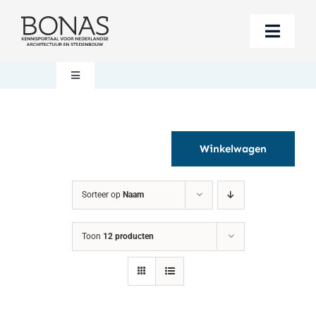
Ga
naar
Toggle
inhoud
Naviga
Berichten
Toggle
Navigation
Mijn account
Boeken bestellen
Winkelwagen
Boekwinkel
Over BONAS
Sorteer op
Naam
Steun BONAS
Winkelwagen
Toon
12 producten