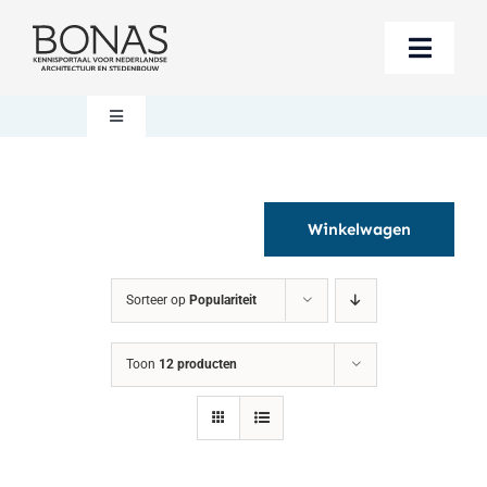
Ga
naar
Toggle
inhoud
Naviga
Berichten
Toggle
Navigation
Mijn account
Boeken bestellen
Winkelwagen
Boekwinkel
Over BONAS
Sorteer op
Populariteit
Steun BONAS
Winkelwagen
Toon
12 producten