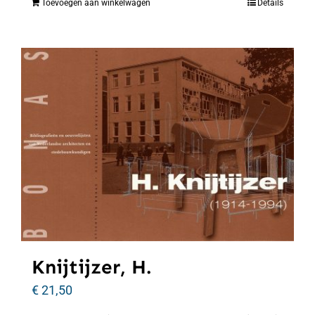
Toevoegen aan winkelwagen
Details
Knijtijzer, H.
€
21,50