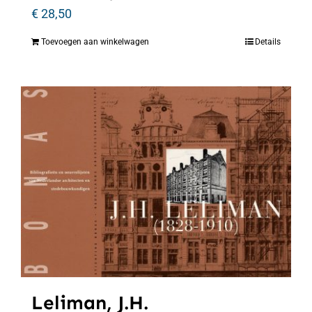
€
28,50
Toevoegen aan winkelwagen
Details
Leliman, J.H.