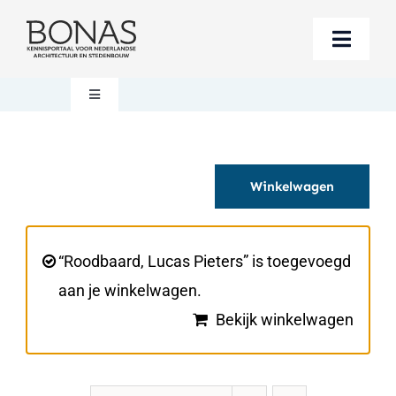
Ga
naar
Toggle
inhoud
Naviga
Berichten
Toggle
Navigation
Mijn account
Boeken bestellen
Winkelwagen
Boekwinkel
Over BONAS
Steun BONAS
Winkelwagen
“Roodbaard, Lucas Pieters” is toegevoegd
aan je winkelwagen.
Bekijk winkelwagen