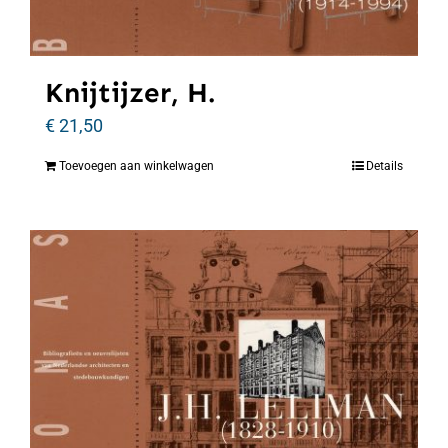
Knijtijzer, H.
€
21,50
Toevoegen aan winkelwagen
Details