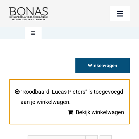
Ga
naar
Toggle
inhoud
Naviga
Berichten
Toggle
Navigation
Mijn account
Boeken bestellen
Winkelwagen
Boekwinkel
Over BONAS
Steun BONAS
Winkelwagen
“Roodbaard, Lucas Pieters” is toegevoegd
aan je winkelwagen.
Bekijk winkelwagen