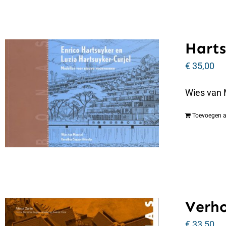
Harts
€
35,00
Wies van 
Toevoegen 
Verho
€
33,50