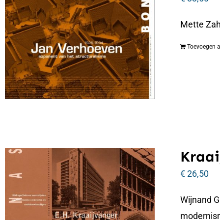
Mette Zah
Toevoegen 
Kraai
€
26,50
Wijnand G
modernism