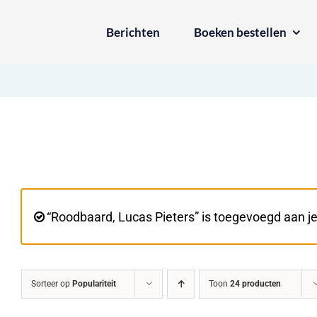
Ga
Berichten
Boeken bestellen
naar
inhoud
“Roodbaard, Lucas Pieters” is toegevoegd aan j
Sorteer op
Populariteit
Toon
24 producten