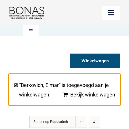
Ga
naar
Toggle
inhoud
Naviga
Berichten
Toggle
Navigation
Mijn account
Boeken bestellen
Winkelwagen
Boekwinkel
Over BONAS
Steun BONAS
Winkelwagen
“Berkovich, Elmar” is toegevoegd aan je
winkelwagen.
Bekijk winkelwagen
Sorteer op
Populariteit