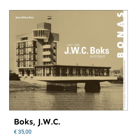
Boks, J.W.C.
€
35,00