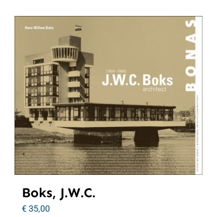
Boks, J.W.C.
€
35,00